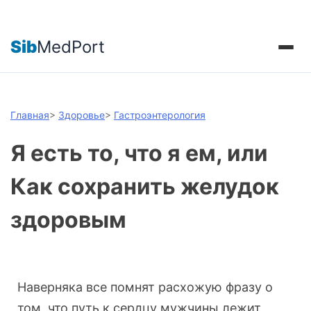
Sib
MedPort
Главная
>
Здоровье
>
Гастроэнтерология
Я есть то, что я ем, или
Как сохранить желудок
здоровым
Наверняка все помнят расхожую фразу о
том, что путь к сердцу мужчины лежит