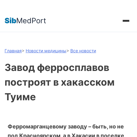
Sib
MedPort
Главная
>
Новости медицины
>
Все новости
Завод ферросплавов
построят в хакасском
Туиме
Ферромарганцевому заводу – быть, но не
под Красноярском, а в Хакасии в поселке