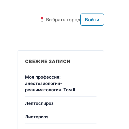
Выбрать город
Войти
СВЕЖИЕ ЗАПИСИ
Моя профессия:
анестезиология-
реаниматология. Том II
Лептоспироз
Листериоз