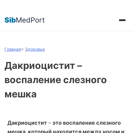
Sib
MedPort
Главная
>
Здоровье
Дакриоцистит –
воспаление слезного
мешка
Дакриоцистит
–
это воспаление слезного
мешка, который находится между носом и