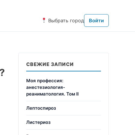
Выбрать город
Войти
СВЕЖИЕ ЗАПИСИ
?
Моя профессия:
анестезиология-
реаниматология. Том II
Лептоспироз
Листериоз