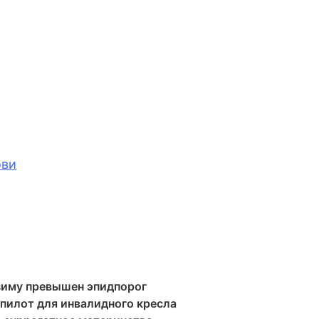
ови
 зиму превышен эпидпорог
опилот для инвалидного кресла