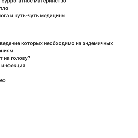
 суррогатное материнство
пло
йога и чуть-чуть медицины
оведение которых необходимо на эндемичных
аниям
т на голову?
я инфекция
ие»