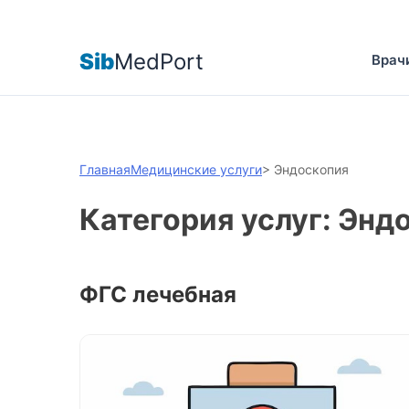
Sib
MedPort
Врач
Главная
Медицинские услуги
>
Эндоскопия
Категория услуг: Энд
ФГС лечебная