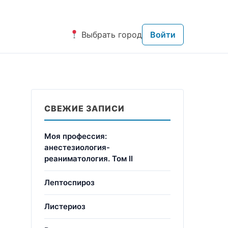
Выбрать город
Войти
СВЕЖИЕ ЗАПИСИ
Моя профессия:
анестезиология-
реаниматология. Том II
Лептоспироз
Листериоз