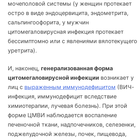
мочеполовой системы (у женщин протекает
остро в виде эндоцервицита, эндометрита,
сальпингоофорита, у мужчин
цитомегаловирусная инфекция протекает
бессимптомно или с явлениями вялотекущего
уретрита).
И, наконец,
генерализованная форма
цитомегаловирусной инфекции
возникает у
лиц с
выраженным иммунодефицитом
(ВИЧ-
инфекция, иммунодефицит вследствие
химиотерапии, лучевая болезнь). При этой
форме ЦМВИ наблюдается воспаление
печеночной ткани, надпочечников, селезенки,
поджелудочной железы, почек, пищевода,