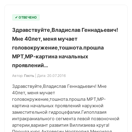
✔ ОТВЕЧЕНО
Здравствуйте,Владислав Геннадьевич!
Мне 40лет, меня мучает
головокружение,тошнота.прошла
МРТ,МР-картина начальных
проявлений…
Автор:
Гость
| Дата: 20.07.2016
Здравствуйте,Владислав Геннадьевич! Мне
40лет, меня мучает
головокружение,тошнота.прошла МРТ,МР-
картина начальных проявлений наружной
заместительной гидроцефалии.Гипоплазия
интракраниального сегмента левой позвоночной
артерии,вариант развития Виллизиева круга!
Прошла курс Актовегин,Ноотропил,Мексидол,