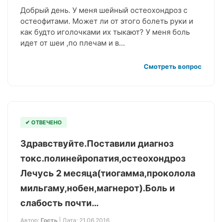
Добрый день. У меня шейный остеохондроз с
остеофитами. Может ли от этого болеть руки и
как будто иголочками их тыкают? У меня боль
идет от шеи ,по плечам и в…
Смотреть вопрос
✔ ОТВЕЧЕНО
Здравствуйте.Поставили диагноз
токс.полинейропатия,остеохондроз
Лечусь 2 месяца(тиогамма,проколола
мильгаму,нобен,магнерот).Боль и
слабость почти…
Автор:
Гость
| Дата: 21.06.2016