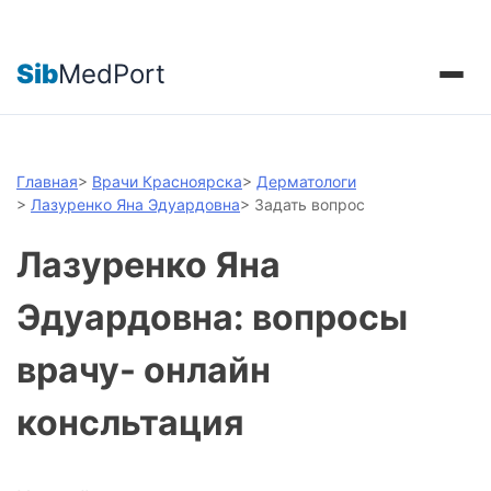
Sib
MedPort
Главная
>
Врачи Красноярска
>
Дерматологи
>
Лазуренко Яна Эдуардовна
>
Задать вопрос
Лазуренко Яна
Эдуардовна: вопросы
врачу- онлайн
консльтация