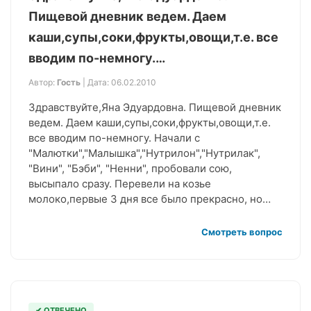
Пищевой дневник ведем. Даем
каши,супы,соки,фрукты,овощи,т.е. все
вводим по-немногу.…
Автор:
Гость
| Дата: 06.02.2010
Здравствуйте,Яна Эдуардовна. Пищевой дневник
ведем. Даем каши,супы,соки,фрукты,овощи,т.е.
все вводим по-немногу. Начали с
"Малютки","Малышка","Нутрилон","Нутрилак",
"Вини", "Бэби", "Ненни", пробовали сою,
высыпало сразу. Перевели на козье
молоко,первые 3 дня все было прекрасно, но…
Смотреть вопрос
✔ ОТВЕЧЕНО