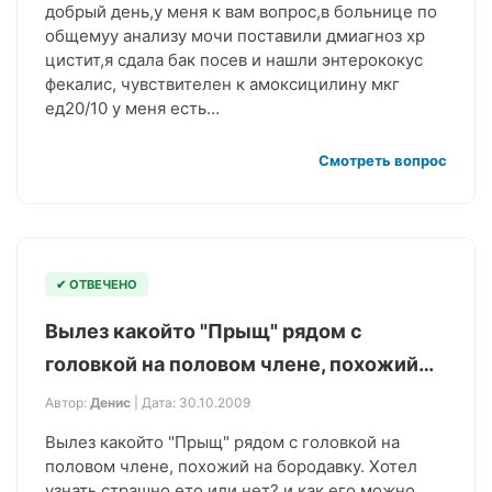
добрый день,у меня к вам вопрос,в больнице по
общемуу анализу мочи поставили дмиагноз хр
цистит,я сдала бак посев и нашли энтерококус
фекалис, чувствителен к амоксицилину мкг
ед20/10 у меня есть…
Смотреть вопрос
✔ ОТВЕЧЕНО
Вылез какойто "Прыщ" рядом с
головкой на половом члене, похожий…
Автор:
Денис
| Дата: 30.10.2009
Вылез какойто "Прыщ" рядом с головкой на
половом члене, похожий на бородавку. Хотел
узнать страшно ето или нет? и как его можно