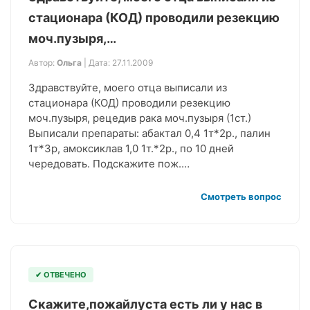
стационара (КОД) проводили резекцию
моч.пузыря,…
Автор:
Ольга
| Дата: 27.11.2009
Здравствуйте, моего отца выписали из
стационара (КОД) проводили резекцию
моч.пузыря, рецедив рака моч.пузыря (1ст.)
Выписали препараты: абактал 0,4 1т*2р., палин
1т*3р, амоксиклав 1,0 1т.*2р., по 10 дней
чередовать. Подскажите пож.…
Смотреть вопрос
✔ ОТВЕЧЕНО
Скажите,пожайлуста есть ли у нас в