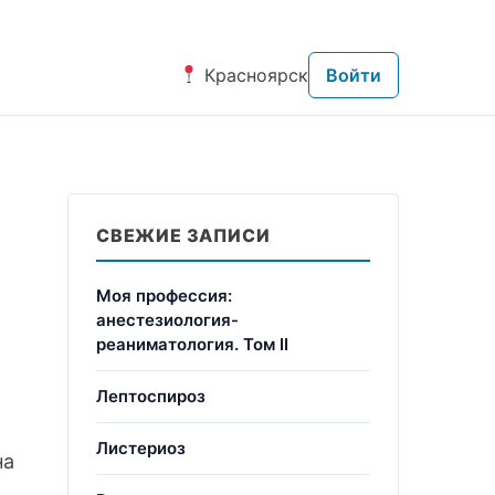
Красноярск
Войти
СВЕЖИЕ ЗАПИСИ
Моя профессия:
анестезиология-
реаниматология. Том II
Лептоспироз
Листериоз
на