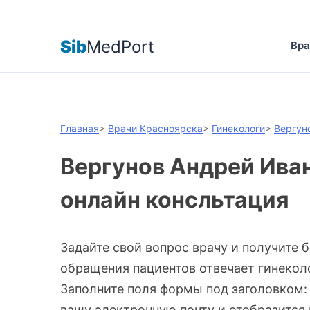
Sib
MedPort
Вра
Главная
>
Врачи Красноярска
>
Гинекологи
>
Вергун
Вергунов Андрей Иван
онлайн консльтация
Задайте свой вопрос врачу и получите 
обращения пациентов отвечает гинеколо
Заполните поля формы под заголовком:
вашу электронную почту и отобразится 