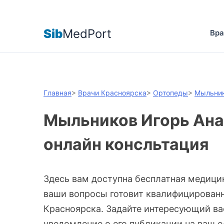
Sib
MedPort
Вра
Главная
>
Врачи Красноярска
>
Ортопеды
>
Мыльник
Мыльников Игорь Ана
онлайн консльтация
Здесь вам доступна бесплатная медици
ваши вопросы готовит квалифицирован
Красноярска. Задайте интересующий ва
уведомление о его публикации на ваш e