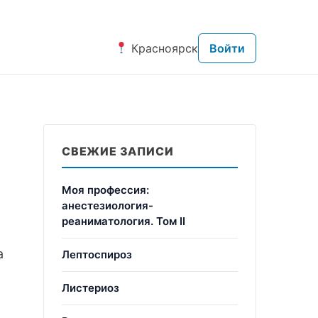
Красноярск
Войти
СВЕЖИЕ ЗАПИСИ
Моя профессия:
анестезиология-
реаниматология. Том II
а
Лептоспироз
Листериоз