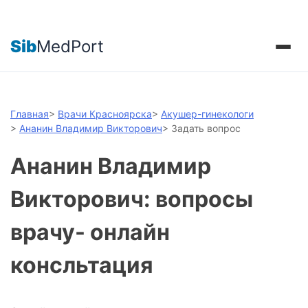
Sib
MedPort
Главная
>
Врачи Красноярска
>
Акушер-гинекологи
>
Ананин Владимир Викторович
>
Задать вопрос
Ананин Владимир
Викторович: вопросы
врачу- онлайн
консльтация