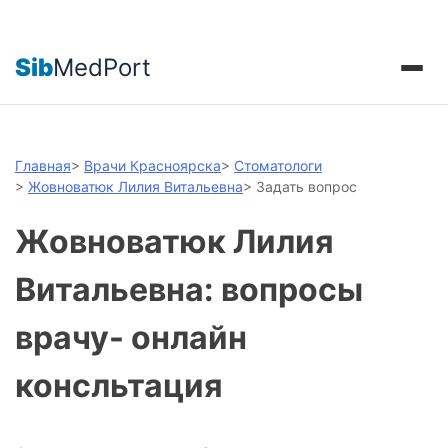
Sib
MedPort
Главная
>
Врачи Красноярска
>
Стоматологи
>
Жовноватюк Лилия Витальевна
>
Задать вопрос
Жовноватюк Лилия
Витальевна: вопросы
врачу- онлайн
консльтация