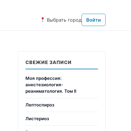
Выбрать город
Войти
СВЕЖИЕ ЗАПИСИ
Моя профессия:
анестезиология-
реаниматология. Том II
Лептоспироз
Листериоз