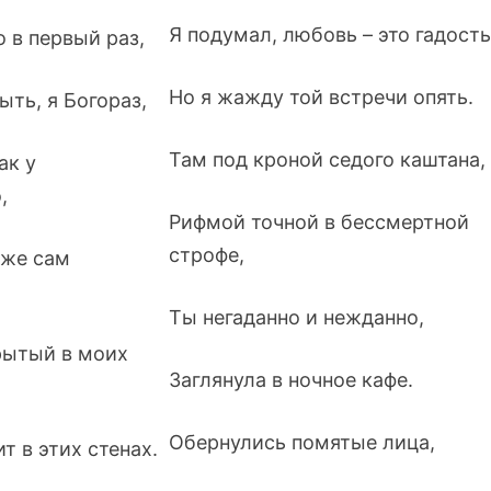
Я подумал, любовь – это гадость
о в первый раз,
Но я жажду той встречи опять.
ть, я Богораз,
Там под кроной седого каштана,
ак у
,
Рифмой точной в бессмертной
строфе,
аже сам
Ты негаданно и нежданно,
рытый в моих
Заглянула в ночное кафе.
Обернулись помятые лица,
т в этих стенах.