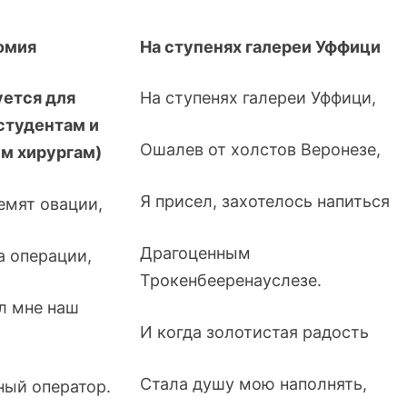
омия
На ступенях галереи Уффици
ется для
На ступенях галереи Уффици,
студентам и
Ошалев от холстов Веронезе,
м хирургам)
Я присел, захотелось напиться
ремят овации,
Драгоценным
а операции,
Трокенбееренауслезе.
ал мне наш
И когда золотистая радость
Стала душу мою наполнять,
ный оператор.