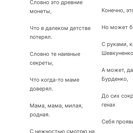
Словно это древние
Конечно, эт
монеты,
Но может бы
Что в далеком детстве
потерял.
С руками, к
Шевкуненко
Словно те наивные
секреты,
А может, д
Бурденко,
Что когда-то маме
доверял.
До сих сок
генах
Мама, мама, милая,
родная.
Себя прояви
С нежностью смотрю на